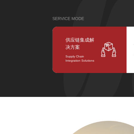
SERVICE MODE
供应链集成解

决方案
Supply Chain
Integration Solutions