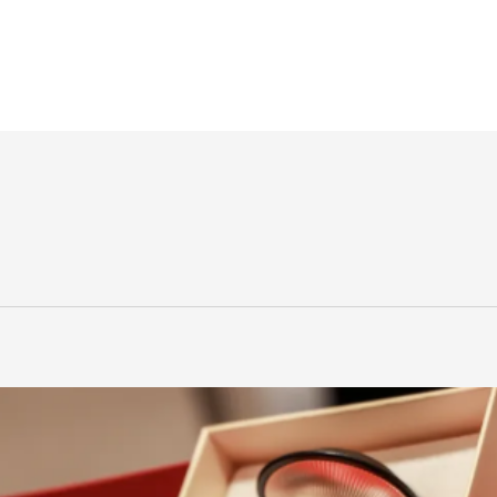
精选不同年份的窖藏老
酒厂酿造专家团队倾心
柔醇厚，风格更饱满均
悠长，空杯留香。