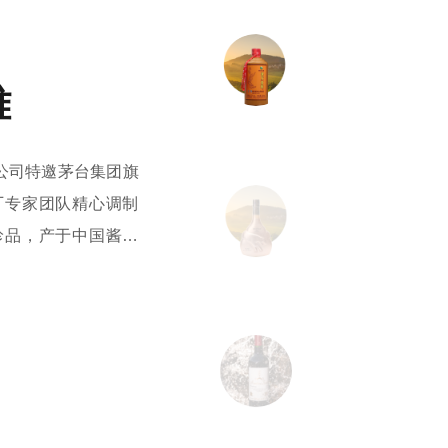
雅
份公司特邀茅台集团旗
厂专家团队精心调制
珍品，产于中国酱香
水河中游河谷，选用
纯粮固态发酵”的传统
6年发布以来，已获得
21年，秉承建发尊雅
股份联合习酒厂限量
“新建发尊雅”，产品