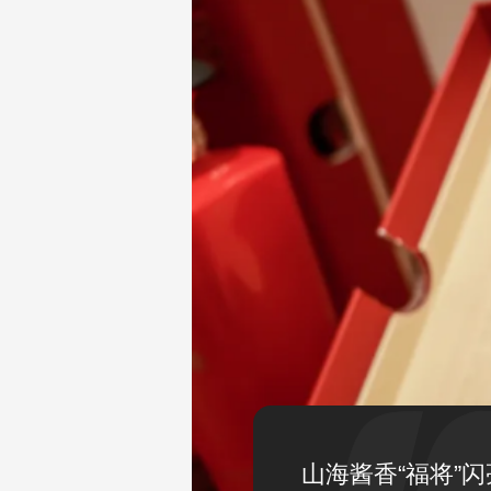
山海酱香“福将”闪亮