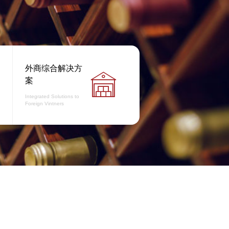
外商综合解决方

案
Integrated Solutions to
Foreign Vintners
