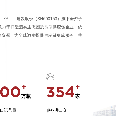
强——建发股份（SH600153）旗下全资子
期致力于打造酒类生态圈赋能型供应链企业，依
商资源，为全球酒商提供供应链集成服务，共

+
+
000
354
万瓶
家
口运营量
服务进口商