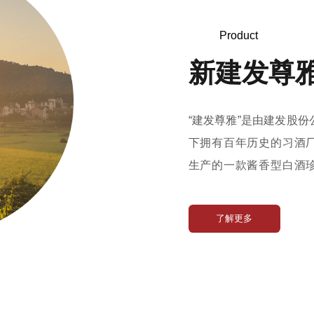
Product
新建发尊
“建发尊雅”是由建发股
下拥有百年历史的习酒
生产的一款酱香型白酒
型白酒核心产区——赤
当地优质糯高粱，秉承“
了解更多
工艺潜心酿造，自201
消费者的广泛认可。 20
系出名门的品质，建发
推出新一代升级优品——