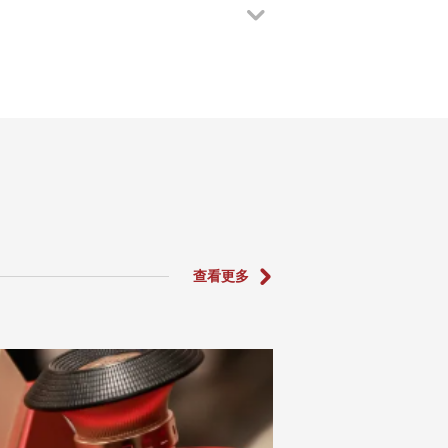
酒和优质基酒，经习

打造而成。酒体更绵
衡，酱香显著，回味
查看更多
