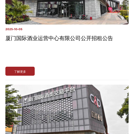
2025-10-05
厦门国际酒业运营中心有限公司公开招租公告
了解更多